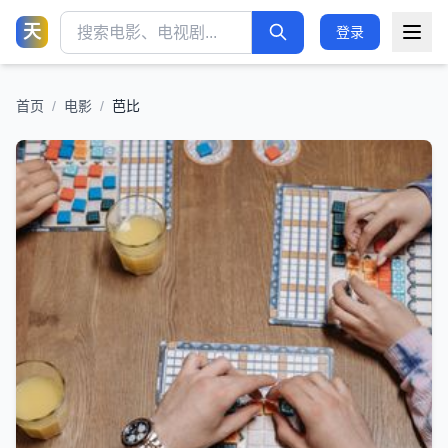
天
登录
首页
/
电影
/
芭比