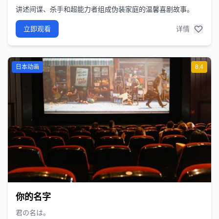
讲述间谍、杀手和超能力者组成伪装家庭的温馨喜剧故事。
立即观看
详情
日本动画
8.4
你的名字
君の名は。