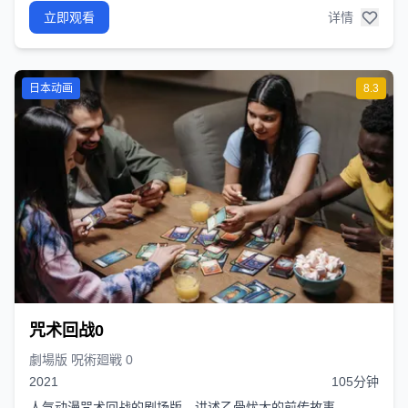
立即观看
详情
日本动画
8.3
咒术回战0
劇場版 呪術廻戦 0
2021
105分钟
人气动漫咒术回战的剧场版，讲述乙骨忧太的前传故事。