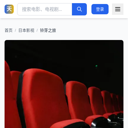
天
登录
首页
/
日本影视
/
铃芽之旅