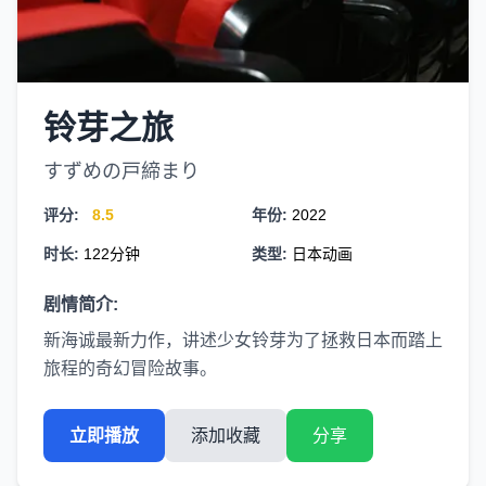
铃芽之旅
すずめの戸締まり
评分:
8.5
年份:
2022
时长:
122分钟
类型:
日本动画
剧情简介:
新海诚最新力作，讲述少女铃芽为了拯救日本而踏上
旅程的奇幻冒险故事。
立即播放
添加收藏
分享